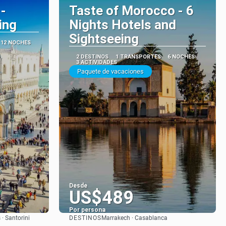
 -
Taste of Morocco - 6
ing
Nights Hotels and
Sightseeing
12 NOCHES
2 DESTINOS
1 TRANSPORTES
6 NOCHES
3 ACTIVIDADES
Paquete de vacaciones
Desde
US$489
Por persona
DESTINOS
· Santorini
Marrakech · Casablanca
Ver