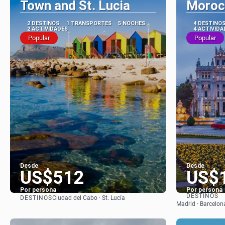
Town and St. Lucia
Moroc
2 DESTINOS
1 TRANSPORTES
5 NOCHES
4 DESTINO
2 ACTIVIDADES
4 ACTIVIDA
Popular
Popular
Desde
Desde
US$512
US$
Por persona
Por persona
DESTINOS
DESTINOS
Ciudad del Cabo · St. Lucía
Ver
Madrid · Barcelon