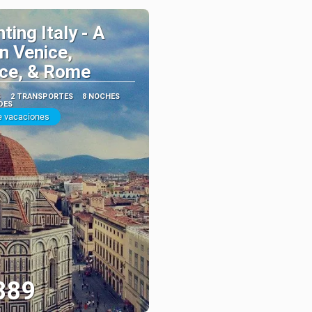
ting Italy - A
n Venice,
nce, & Rome
S
2 TRANSPORTES
8 NOCHES
DES
e vacaciones
889