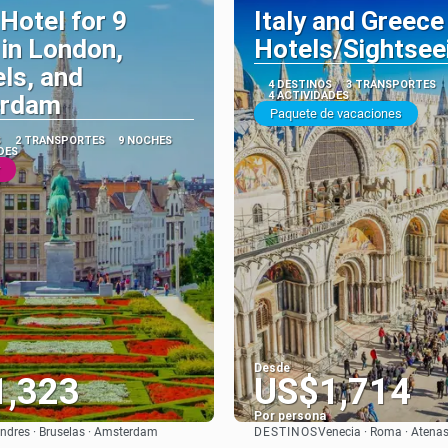
 Hotel for 9
Italy and Greece
 in London,
Hotels/Sightsee
ls, and
4 DESTINOS
3 TRANSPORTES
4 ACTIVIDADES
rdam
Paquete de vacaciones
S
2 TRANSPORTES
9 NOCHES
DES
Desde
1,323
US$1,714
Por persona
DESTINOS
ndres · Bruselas · Amsterdam
Venecia · Roma · Atenas 
Ver
Ver