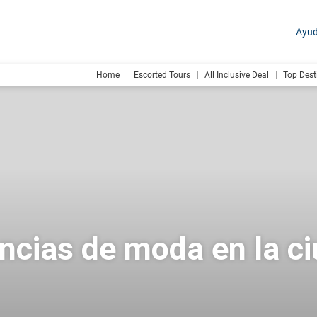
Ayu
Home
Escorted Tours
All Inclusive Deal
Top Dest
ncias de moda en la c