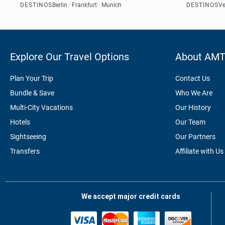
DESTINOS
DESTINOS
Berlin · Frankfurt · Munich
Ve
Ver
Explore Our Travel Options
About AM
Plan Your Trip
Contact Us
Bundle & Save
Who We Are
Multi-City Vacations
Our History
Hotels
Our Team
Sightseeing
Our Partners
Transfers
Affiliate with Us
We accept major credit cards