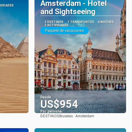
Amsterdam - Hotel
IVIDADES
and Sightseeing
2 DESTINOS
1 TRANSPORTES
6 NOCHES
2 ACTIVIDADES
Paquete de vacaciones
Desde
US$954
Por persona
DESTINOS
Bruselas · Amsterdam
Ver