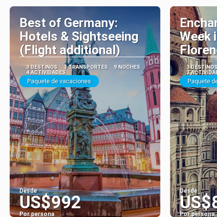
Best of Germany:
Enchan
Hotels & Sightseeing
Week i
(Flight additional)
Flore
3 DESTINOS
3 TRANSPORTES
9 NOCHES
3 DESTINO
4 ACTIVIDADES
3 ACTIVIDA
Paquete de vacaciones
Paquete d
Desde
Desde
US$992
US$
Por persona
Por persona