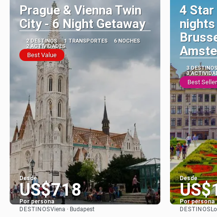
Prague & Vienna Twin
4 Star
City - 6 Night Getaway
nights
Brusse
2 DESTINOS
1 TRANSPORTES
6 NOCHES
2 ACTIVIDADES
Amste
Best Value
3 DESTINO
3 ACTIVIDA
Best Seller
Desde
Desde
US$718
US$
Por persona
Por persona
DESTINOS
DESTINOS
Viena · Budapest
Lo
Ver