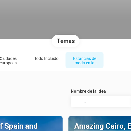
Temas
Ciudades
Todo Incluido
Estancias de
europeas
moda en la
ciudad
Nombre de la idea
f Spain and
Amazing Cairo, 