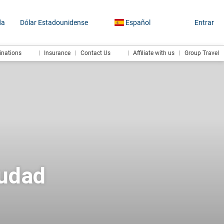
da
Dólar Estadounidense
Español
Entrar
inations
Insurance
Contact Us
Affiliate with us
Group Travel
iudad