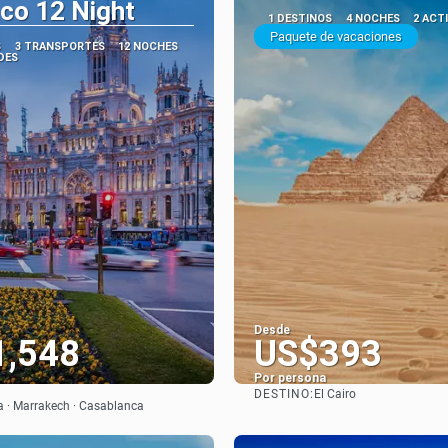
co 12 Night
1 DESTINOS
4 NOCHES
2 ACT
Paquete de vacaciones
S
3 TRANSPORTES
12 NOCHES
DES
Desde
1,548
US$393
Por persona
DESTINO:
El Cairo
Ver
Ver
a · Marrakech · Casablanca