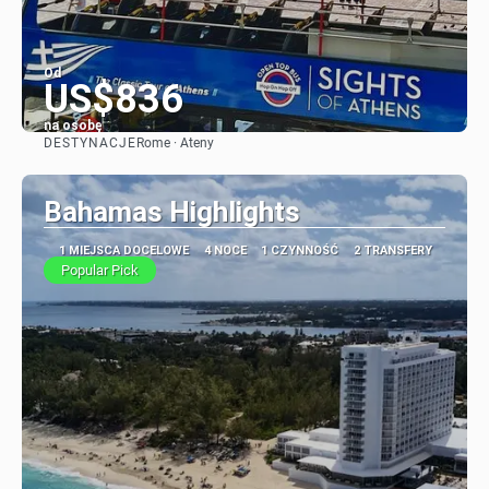
Od
US$836
na osobę
DESTYNACJE
Rome · Ateny
Zobacz
Bahamas Highlights
1 MIEJSCA DOCELOWE
4 NOCE
1 CZYNNOŚĆ
2 TRANSFERY
Popular Pick