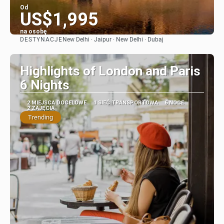
Od
US$1,995
na osobę
DESTYNACJE
New Delhi · Jaipur · New Delhi · Dubaj
Zobacz
Highlights of London and Paris
6 Nights
2 MIEJSCA DOCELOWE
1 SIEĆ TRANSPORTOWA
6 NOCE
2 ZAJĘCIA
Trending