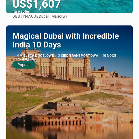
US$1,607
na osobę
DESTYNACJE
Dubaj · Malediwy
Zobacz
Magical Dubai with Incredible
India 10 Days
4 MIEJSCA DOCELOWE
3 SIEĆ TRANSPORTOWA
10 NOCE
7 ZAJĘCIA
Popular