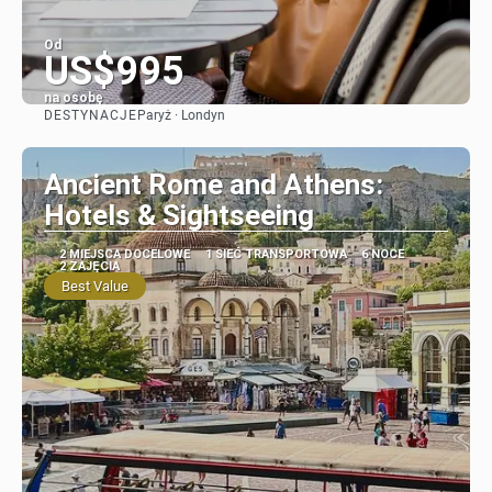
Od
US$995
na osobę
DESTYNACJE
Paryż · Londyn
Zobacz
Ancient Rome and Athens:
Hotels & Sightseeing
2 MIEJSCA DOCELOWE
1 SIEĆ TRANSPORTOWA
6 NOCE
2 ZAJĘCIA
Best Value