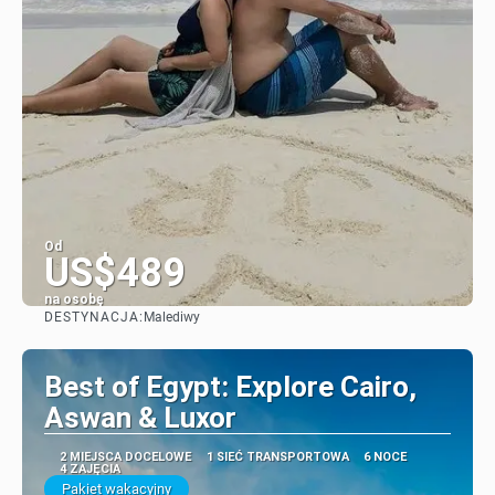
Od
US$489
na osobę
DESTYNACJA:
Malediwy
Zobacz
Best of Egypt: Explore Cairo,
Aswan & Luxor
2 MIEJSCA DOCELOWE
1 SIEĆ TRANSPORTOWA
6 NOCE
4 ZAJĘCIA
Pakiet wakacyjny