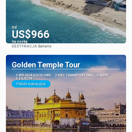
Od
US$966
na osobę
DESTYNACJA:
Bahamy
Zobacz
Golden Temple Tour
3 MIEJSCA DOCELOWE
2 SIEĆ TRANSPORTOWA
5 NOCE
3 ZAJĘCIA
Pakiet wakacyjny