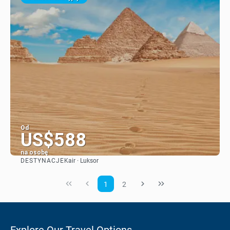
Od
US$588
na osobę
DESTYNACJE
Kair · Luksor
Zobacz
1
2