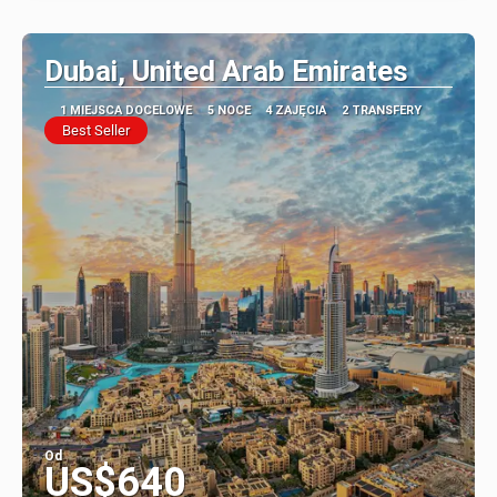
Dubai, United Arab Emirates
1 MIEJSCA DOCELOWE
5 NOCE
4 ZAJĘCIA
2 TRANSFERY
Best Seller
Od
US$640