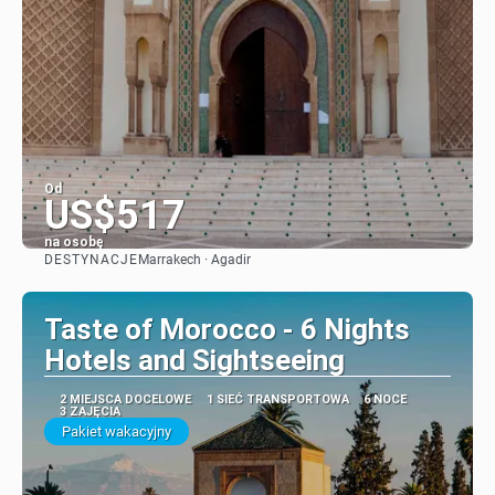
Od
US$517
na osobę
DESTYNACJE
Marrakech · Agadir
Zobacz
Taste of Morocco - 6 Nights
Hotels and Sightseeing
2 MIEJSCA DOCELOWE
1 SIEĆ TRANSPORTOWA
6 NOCE
3 ZAJĘCIA
Pakiet wakacyjny