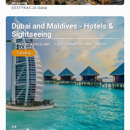
na osobę
DESTYNACJA:
Dubaj
Zobacz
Dubai and Maldives - Hotels &
Sightseeing
2 MIEJSCA DOCELOWE
1 SIEĆ TRANSPORTOWA
8 NOCE
5 ZAJĘCIA
Trending
Od