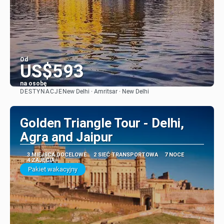
Od
US$593
na osobę
DESTYNACJE
New Delhi · Amritsar · New Delhi
Zobacz
Golden Triangle Tour - Delhi,
Agra and Jaipur
3 MIEJSCA DOCELOWE
2 SIEĆ TRANSPORTOWA
7 NOCE
4 ZAJĘCIA
Pakiet wakacyjny