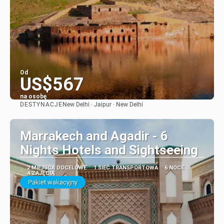
Od
US$567
na osobę
DESTYNACJE
New Delhi · Jaipur · New Delhi
Zobacz
Marrakech and Agadir - 6
Nights Hotels and Sightseeing
2 MIEJSCA DOCELOWE
1 SIEĆ TRANSPORTOWA
6 NOCE
4 ZAJĘCIA
Pakiet wakacyjny