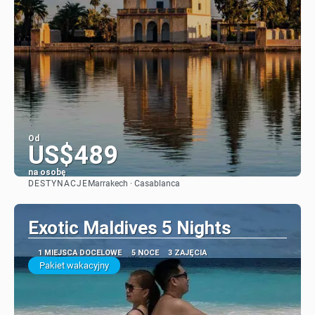
Od
US$489
na osobę
DESTYNACJE
Marrakech · Casablanca
Zobacz
Exotic Maldives 5 Nights
1 MIEJSCA DOCELOWE
5 NOCE
3 ZAJĘCIA
Pakiet wakacyjny